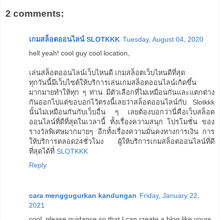
2 comments:
เกมสล็อตออนไลน์ SLOTKKK
Tuesday, August 04, 2020
hell yeah! cool guy cool location,
เล่นสล็อตออนไลน์เว็บไหนดี เกมสล็อตเว็บไหนดีที่สุด
ทุกวันนี้มีเว็บไซต์ให้บริการเล่นเกมสล็อตออนไลน์เกิดขึ้น
มากมายทำให้ทุก ๆ ท่าน มีตัวเลือกที่ไม่เหมือนกันและแตกต่าง
กันออกไปแต่ขอบอกไว้ตรงนี้เลยว่าสล็อตออนไลน์กับ Slotkkk
นั้นไม่เหมือนกันกับเว็บอื่น ๆ เลยต้องบอกว่านี่คือเว็บสล็อต
ออนไลน์ที่ดีที่สุดในเวลานี้ ทั้งเรื่องความสนุก โปรโมชั่น ของ
รางวัลพิเศษมากมายๆ อีกทั้งเรื่องความมั่นคงทางการเงิน การ
ให้บริการตลอด24ชั่วโมง ผู้ให้บริการเกมสล็อตออนไลน์ที่ดี
ที่สุดได้ที่
SLOTKKK
Reply
cara menggugurkan kandungan
Friday, January 22,
2021
cool, please guidance so that I can create a blog like yours